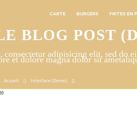
CARTE
BURGERS
FRITES EN 
LE BLOG POST (
 consectetur adipisicing elit, sed do 
ore et dolore magna dolor sit ametaliqu
Accueil
Interface (Demo)
Simple Blog Post (Demo)
20