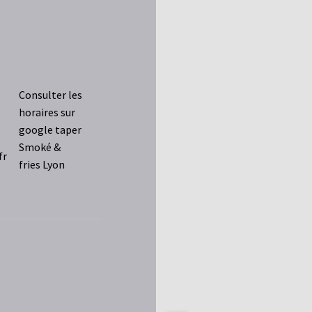
Consulter les
horaires sur
google taper
Smoké &
fr
fries Lyon