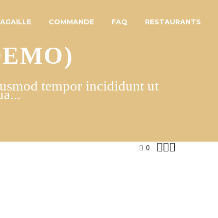
PAGAILLE
COMMANDE
FAQ
RESTAURANTS
DEMO)
eiusmod tempor incididunt ut
a...



0