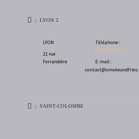
LYON 2
LYON
Téléphone :
04 81 91 13 52
21 rue
Ferrandière
E-mail :
contact@smokeandfries.
SAINT-COLOMBE