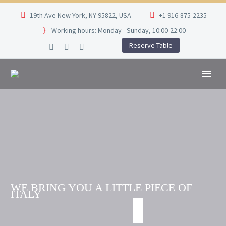
19th Ave New York, NY 95822, USA
+1 916-875-2235
Working hours: Monday - Sunday, 10:00-22:00
Reserve Table
WE BRING YOU A LITTLE PIECE OF
ITALY