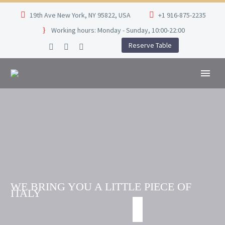
19th Ave New York, NY 95822, USA
+1 916-875-2235
Working hours: Monday - Sunday, 10:00-22:00
Reserve Table
WE BRING YOU A LITTLE PIECE OF
ITALY