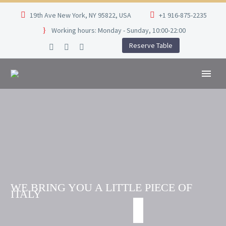
19th Ave New York, NY 95822, USA
+1 916-875-2235
Working hours: Monday - Sunday, 10:00-22:00
Reserve Table
WE BRING YOU A LITTLE PIECE OF
ITALY