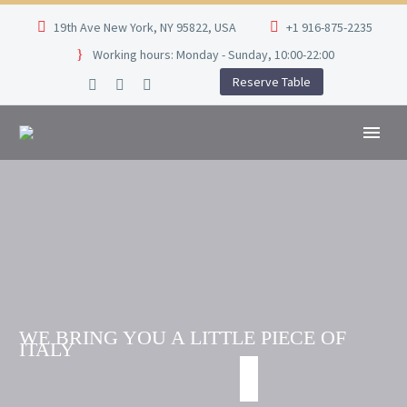
19th Ave New York, NY 95822, USA
+1 916-875-2235
Working hours: Monday - Sunday, 10:00-22:00
Reserve Table
WE BRING YOU A LITTLE PIECE OF
ITALY